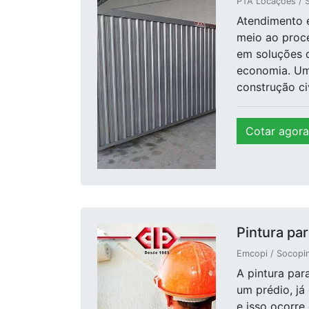
PTA Locações / S
Atendimento 
meio ao proce
em soluções q
economia. Uma
construção civ
Cotar agora
Pintura par
Emcopi / Socopin
A pintura par
um prédio, já
e isso ocorre