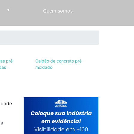
▾
Quem somos
ras pré
Galpão de concreto pré
das
moldado
idade
 a