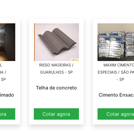
L
RISSO MADEIRAS /
MAXIM CIMENT
A /
GUARULHOS - SP
ESPECIAIS / SÃO 
 SP
- SP
Telha de concreto
eimado
Cimento Ensac
ora
Cotar agora
Cotar agor