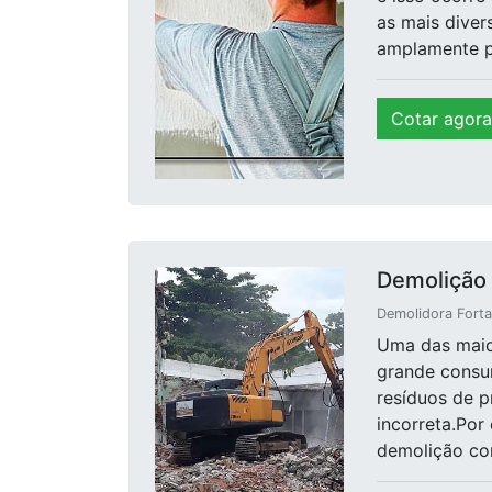
as mais diver
amplamente pr
Cotar agora
Demolição 
Demolidora Forta
Uma das maior
grande consum
resíduos de p
incorreta.Por
demolição cons