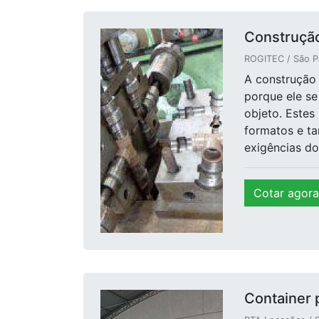
Construção
ROGITEC / São P
A construção
porque ele se
objeto. Estes
formatos e t
exigências do
Cotar agora
Container p