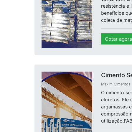
resistência e
benefícios qu
coleta de mat.
Cotar agora
Cimento S
Maxim Cimentos E
O cimento se
cloretos. Ele
argamassas e 
compressão m
utilização.F