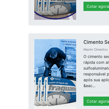
Cotar agora
Cimento S
Maxim Cimentos E
O cimento sec
rápida com al
sulfoaluminato
responsável p
após sua apl
&eac...
Cotar agora