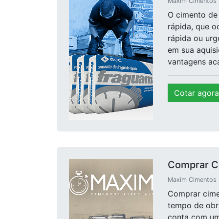
Maxim Cimentos E
O cimento de 
rápida, que o
rápida ou urg
em sua aqui
vantagens aca
Cotar agora
Comprar C
Maxim Cimentos E
Comprar cime
tempo de obra
conta com uma