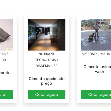
RAS /
NS BRAZIL
SPEEDMIX / MAUÁ 
- SP
TECNOLOGIA /
DIADEMA - SP
Cimento usin
valor
ncreto
Cimento queimado
preço
ora
Cotar agora
Cotar agor