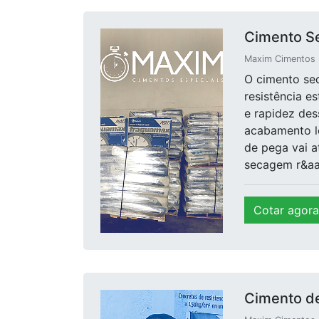
Cimento S
Maxim Cimentos E
O cimento se
resistência es
e rapidez des
acabamento le
de pega vai 
secagem r&aac
Cotar agora
Cimento de